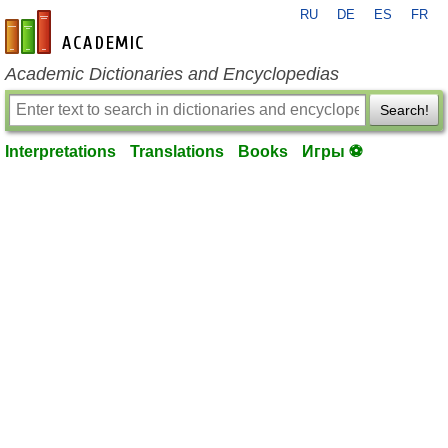
RU
DE
ES
FR
en-academic.com
Academic Dictionaries and Encyclopedias
Search!
Interpretations
Translations
Books
Игры ⚽