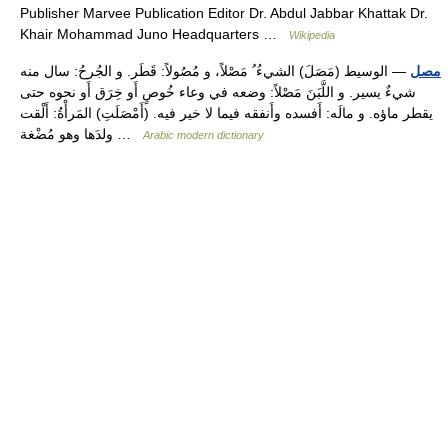
Publisher Marvee Publication Editor Dr. Abdul Jabbar Khattak Dr.
Khair Mohammad Juno Headquarters …
Wikipedia
مصل
— الوسيط (مَصَلَ) الشيءُ ُ مَصْلاً، و مُصُولاً: قَطَر. و الجُرحُ: سال منه
شيءٌ يسير. و اللَّبَنَ مَصْلاً: وضعه في وعاء خُوصٍ أَو خِرَق أَو نحوه حتى
يقطر ماؤه. و مالَه: أَفسده وأَنفقه فيما لا خير فيه. (أَمْصَلَتِ) المَرأْةُ: أَلْقت
ولدَها وهو مُضْغة …
Arabic modern dictionary