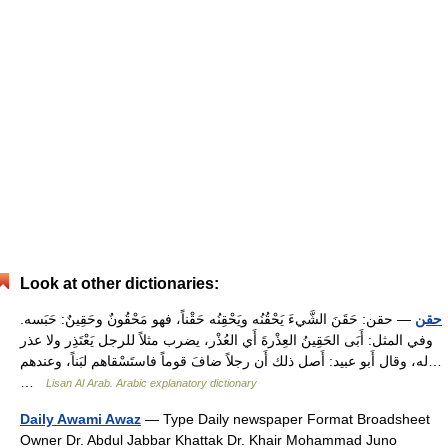
Look at other dictionaries:
حقن
— حقن: حَقَنَ الشَّيءَ يَحْقُنُه ويَحْقِنُه حَقْناً، فهو مَحْقُونٌ وحَقِينٌ: حَبَسه.
وفي المثل: أَبَى الحَقِينُ العِذْرةَ أَي العُذْر، يضرب مثلاً للرجل يَعْتَذِر ولا عذر
له، وقال أَبو عبيد: أَصل ذلك أَن رجلاً ضافَ قوماً فاستَسْقاهم لبَناً، وعندهم…
…
Lisan Al Arab. Arabic explanatory dictionary
Daily Awami Awaz
— Type Daily newspaper Format Broadsheet
Owner Dr. Abdul Jabbar Khattak Dr. Khair Mohammad Juno