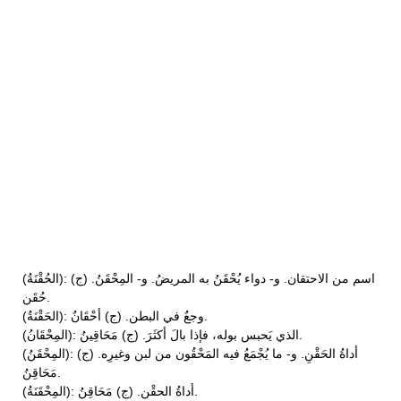
(الحُقْنَةُ): اسم من الاحتقان. و- دواء يُحْقَنُ به المريضُ. و- المِحْقَنُ. (ج)
حُقَن.
(الحَقْنَةُ): وجعٌ في البطن. (ج) أحْقَانٌ.
(المِحْقَانُ): الذي يَحبس بوله، فإذا بالَ أكثَرَ. (ج) مَحَاقِينُ.
(المِحْقَنُ): أداةُ الحَقْنِ. و- ما يُجْمَعُ فيه المَحْقُون من لبن وغيرِه. (ج)
مَحَاقِنُ.
(المِحْقَنَةُ): أداةُ الحقْن. (ج) مَحَاقِنُ.