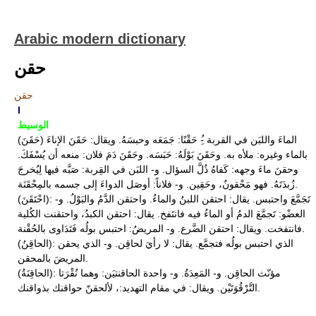
Arabic modern dictionary
حقن
حقن
I
الوسيط
(حَقَنَ) الماءَ واللبَن في القربة -ُِ حَقْنًا: جَمَعَه وحبسَهُ. ويقال: حَقَنَ الإناءَ
بالماء وغيره: ملأه به. وحَقَنَ بَوْلَهُ: حَبَسَه. وحَقَنَ دَمَ فلان: منعه أن يُسْفَكَ.
وحقنَ ماءَ وجهه: كَفاهُ ذُلَّ السؤال. و- اللبَن في القِربة: صَبَّه فيها لِيُخرجَ
زُبدَتَهُ. فهو مَحْقونٌ، وحَقِين. و- فلاناً: أوصَل الدواءَ إلى جسمه بالمِحْقَنَة.
(احْتَقَنَ): تَجَمَّعَ واحتبس. يقال: احتقن اللبنُ والماءُ. واحتقن الدَّمُ والبَوْلُ. و-
العضْو: تَجمَّعَ الدمُ أو الماءُ فيه فانتَفخ. يقال: احتقن الكبدُ، واحتقنت الكُلية
فانتفخت. ويقال: احتقن الضَّرع. و- المريضُ: احتبس بولُه فَتَدَاوى بالحُقْنة.
(الحاقِنُ): الذي احتبس بولُه فتجمَّع. يقال: لا رأيَ لحاقِن. و- الذي يحقن
المريضَ بالمحقن.
(الحاقِنَةُ): مؤنّث الحاقِن. و- المَعِدَةُ. و- واحدة الحاقنتيَن: وهما نُقْرَتا
التَّرْقُوَتَيْن. ويقال: في مقام التهديد:، لألحقنّ حواقنك بذواقنك.