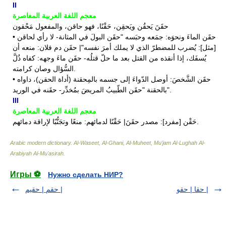
II
معجم اللغة العربية المعاصرة
حقَنَ يَحقُن ويَحقِن، حَقْنًا، فهو حاقن، والمفعول مَحْقون
• حقَن الماءَ ونحوَه: جمَعه وحبَسه "حقَن البولَ في المثانة- لا رأي لحاقن
[مثل]: يُضرب للمضطرّ الذي لا يملك أمرَ نفسه"| حقَن دم فلان: منعه أن
يُسفَك، إذا أنقذه من القتل بعد ما حلّ قتلُه- حقَن ماءَ وجهه: كفاه ذُلَّ
السُّؤال وصان كرامته.
• حقَن الشَّخصَ: أوصل الدّواءَ إلى جسمه بالمِحقنة (أداة الحقن)، داواه
بالحقنة "حقَن الطّبيبُ المريضَ بمُخدِّر- حقَنه في الوريد".
III
معجم اللغة العربية المعاصرة
حَقْن [مفرد]: مصدر حقَنَ| حَقْنًا لدمائهم: منعًا وتجَنُّبًا لإراقة دمائهم.
Arabic modern dictionary
.
Al-Waseet, Al-Ghani, Al-Muheet, Mu'jam Al-Lughah Al-
Arabiyah Al-Mu'asirah
.
Игры ⚽
Нужно сделать НИР?
حقا | حقو |
حقم | حقيم |