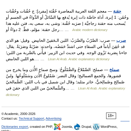
حقنة
— معجم اللغة العربية المعاصرة حُقْنَة [مفرد]: ج حُقُنات وحُقْنات
وحُقَن: 1 إبرة، أداة خاصَّة ذات إبرة يُدفع بها السَّائلُ أو الدَّواءُ في الجسم أو
يُسحب منه حقنة زجاجيَّة | ضرَبه حُقْنة: وشى به، سعى به، فتن عليه هذا
رجل حقنة: مؤلم، فظّ. 2 دواءٌ أو… …
Arabic modern dictionary
صرب
— صرب: الصَّرْبُ والصَّرَبُ: اللبن الـحَقينُ الحامِض. وقيل: هو الذي
قد حُقِنَ أَياماً في السقاءِ حتى اشتدَّ حَمَضُه، واحدته: صَرْبَةٌ وصَرَبَةٌ. يقال:
جاءنا بِصَربة تَزْوي الوجه. وفي حديث ابن الزبير: فيأْتي بالصَّربة من اللبن؛
هو اللبن الحامض.… …
Lisan Al Arab. Arabic explanatory dictionary
صملخ
— صملخ: الصِّمْلاخُ والصُّمْلُوخُ: وسخ صماخ الأُذن وما يخرج من
قشورها، والجمع الصماليخ؛ وقال النضر: صُمْلوخُ الأُذن وسَمْلُوخُها. ولبنٌ
صُمالِخ وصُمالِخيٌّ، خاثر متلبد؛ وقال ابن شميل في باب اللبن: الصُّمالخيّ
والسُّمالخيّ من اللبن الذي حقنَ في… …
Lisan Al Arab. Arabic explanatory
dictionary
© Academic, 2000-2026
18+
Contact us:
Technical Support
,
Advertising
Dictionaries export
, created on PHP,
Joomla,
Drupal,
WordPress,